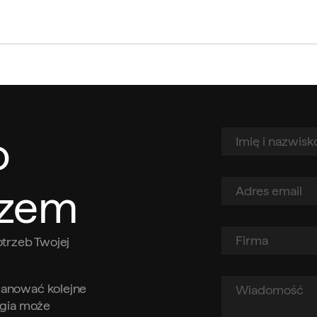
o
azem
trzeb Twojej
planować kolejne
logia może