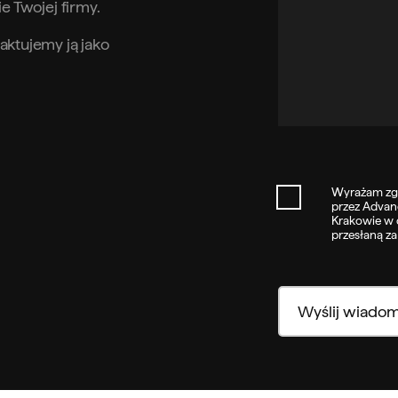
e Twojej firmy.
ktujemy ją jako
Wyrażam zg
przez Advanc
Krakowie w 
przesłaną z