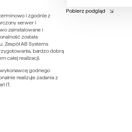
Pobierz podgląd
terminowo i zgodnie z
rczony serwer i
wo zainstalowane i
jonalność została
. Zespół AB Systems
zygotowania, bardzo dobrą
 całej realizacji.
o wykonawcę godnego
onalnie realizuje zadania z
ń IT.