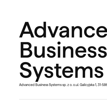
Advanced Business Systems sp. z o. o.
ul. Galicyjska 1, 31-