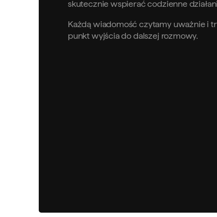
skutecznie wspierać codzienne działani
Każdą wiadomość czytamy uważnie i tra
punkt wyjścia do dalszej rozmowy.