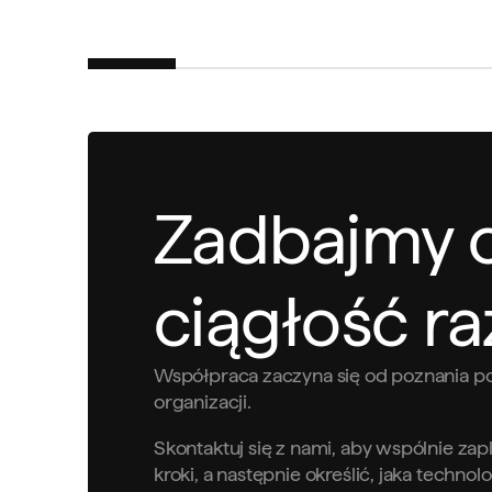
Zadbajmy 
ciągłość r
Współpraca zaczyna się od poznania po
organizacji.
Skontaktuj się z nami, aby wspólnie za
kroki, a następnie określić, jaka techno